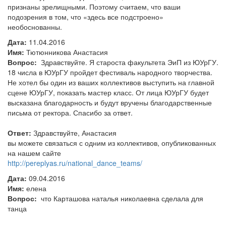
признаны зрелищными. Поэтому считаем, что ваши
подозрения в том, что «здесь все подстроено»
необоснованны.
Дата:
11.04.2016
Имя:
Тютюнникова Анастасия
Вопрос:
Здравствуйте. Я староста факультета ЭиП из ЮУрГУ.
18 числа в ЮУрГУ пройдет фестиваль народного творчества.
Не хотел бы один из ваших коллективов выступить на главной
сцене ЮУрГУ, показать мастер класс. От лица ЮУрГУ будет
высказана благодарность и будут вручены благодарственные
письма от ректора. Спасибо за ответ.
Ответ:
Здравствуйте, Анастасия
вы можете связаться с одним из коллективов, опубликованных
на нашем сайте
http://pereplyas.ru/national_dance_teams/
Дата:
09.04.2016
Имя:
елена
Вопрос:
что Карташова наталья николаевна сделала для
танца