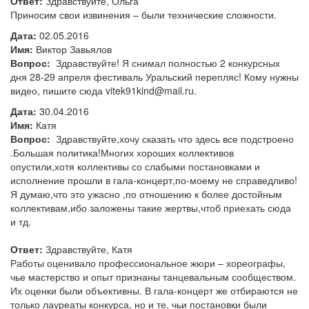
Ответ:
Здравствуйте, Ольга
Приносим свои извинения – были технические сложности.
Дата:
02.05.2016
Имя:
Виктор Завьялов
Вопрос:
Здравствуйте! Я снимал полностью 2 конкурсных
дня 28-29 апреля фестиваль Уральский перепляс! Кому нужны
видео, пишите сюда vitek91kind@mail.ru.
Дата:
30.04.2016
Имя:
Катя
Вопрос:
Здравствуйте,хочу сказать что здесь все подстроено
.Большая политика!Многих хороших коллективов
опустили,хотя коллективы со слабыми постановками и
исполнение прошли в гала-концерт,по-моему не справедливо!
Я думаю,что это ужасно ,по отношению к более достойным
коллективам,ибо заложены такие жертвы,чтоб приехать сюда
и тд.
Ответ:
Здравствуйте, Катя
Работы оценивало профессиональное жюри – хореографы,
чье мастерство и опыт признаны танцевальным сообществом.
Их оценки были объективны. В гала-концерт же отбираются не
только лауреаты конкурса, но и те, чьи постановки были