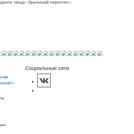
одного танца «Уральский перепляс».
Социальные сети
этап
оссии!»
ль
ает