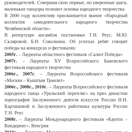
руководителей. Совершая свои первые, но уверенные шаги,
маленькие танцоры познают основы народного творчества.
В 2000 году коллективу присваивается звание «Народный
коллектив самодеятельного народного творчества
Челябинской области».
В репертуаре ансамбля постановки Т.Н. Реус, М.Ю.
Скляровой, Б.Н. Соколкина. Об успехах ребят говорят
победы на конкурсах и фестивалях:
2005г.
– Лауреаты областного фестиваля «Салют Победы»
2007г.
– Лауреаты XV Всероссийского Бажовского
фестиваля народного творчества
2006г., 2007г.
– Лауреаты Всероссийского фестиваля
«Москва – Кыштым Транзит»
2006г., 2008г., 2010г.
– Лауреаты Всероссийского фестиваля
народного танца «Уральский перепляс» на приз династии
хореографов Заслуженного деятеля искусств России Н.Н.
Карташовой и Заслуженного работника культуры России
Т.Н. Реус
2008г.
– Лауреаты Международного фестиваля «Каунти –
Вандеринг», Венгрия
2010г.
– Лауреаты Международного конкурса детского и