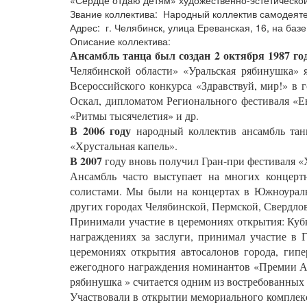
«Сердце отдаю детям» художественно-эстетическ
Звание коллектива: Народный коллектив самодеяте
Адрес: г. Челябинск, улица Ереванская, 16, на ба
Описание коллектива:
Ансамбль танца был создан 2 октября 1987 год
Челябинской области» «Уральская рябинушка» 
Всероссийского конкурса «Здравствуй, мир!» в 
Оскал, дипломатом Регионального фестиваля «Ев
«Ритмы тысячелетия» и др.
В 2006 году
народный коллектив ансамбль танц
«Хрустальная капель».
В 2007
году вновь получил Гран-при фестиваля «
Ансамбль часто выступает на многих концертн
солистами. Мы были на концертах в Южноуральс
других городах Челябинской, Пермской, Свердлов
Принимали участие в церемониях открытия: Кубк
награждениях за заслуги, принимал участие в 
церемониях открытия автосалонов города, гип
ежегодного награждения номинантов «Премии А
рябинушка » считается одним из востребованных 
Участвовали в открытии мемориального комплексо