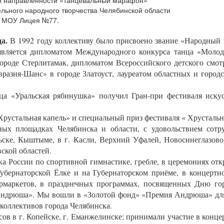
ой направленности «танцевальный марафон»
льного народного творчества Челябинской области
зе МОУ Лицея №77.
а.
В 1992 году коллективу было присвоено звание «Народный к
является дипломатом Международного конкурса танца «Молоде
городе Стерлитамак, дипломатом Всероссийского детского смо
разия-Шанс» в городе Златоуст, лауреатом областных и городс
а «Уральская рябинушка» получил Гран-при фестиваля искус
Хрустальная капель» и специальный приз фестиваля « Хрустальна
ых площадках Челябинска и области, с удовольствием сотр
ке, Кыштыме, в г. Касли, Верхний Уфалей, Новосинеглазово
ской областей.
а России по спортивной гимнастике, гребле, в церемониях от
Губернаторской Ёлке и на Губернаторском приёме, в концер
ермаркетов, в празднечных программах, посвященных Дню го
ндрюша». Мы вошли в «Золотой фонд» «Премия Андрюша» для ю
коллективов города Челябинска.
в в г. Копейске, г. Еманжелинске; принимали участие в конце