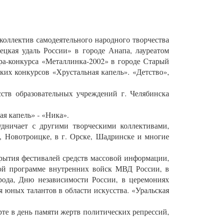
оллектив самодеятельного народного творчества
цкая удаль России» в городе Анапа, лауреатом
тра-конкурса «Металлинка-2002» в городе Старый
ких конкурсов «Хрустальная капель». «Детство»,
ств образовательных учреждений г. Челябинска
я капель» - «Ника».
удничает с другими творческими коллективами,
, Новотроицке, в г. Орске, Шадринске и многие
крытия фестивалей средств массовой информации,
тной программе внутренних войск МВД России, в
рода, Дню независимости России, в церемониях
ных талантов в области искусства. «Уральская
рте в день памяти жертв политических репрессий,