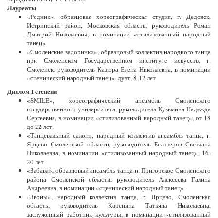
Лауреаты
«Родник», образцовая хореографическая студия, г. Дедовск,
Истринский район, Московская область, руководитель Роман
Дмитрий Николаевич, в номинации «стилизованный народный
танец»
«Смоленские задоринки», образцовый коллектив народного танца
при Смоленском Государственном институте искусств, г.
Смоленск, руководитель Казюра Елена Николаевна, в номинации
«сценический народный танец», дуэт, 8-12 лет
Диплом I степени
«SMILE», хореографический ансамбль Смоленского
государственного университета, руководитель Кузьмина Надежда
Сергеевна, в номинации «стилизованный народный танец», от 18
до 22 лет.
«Танцевальный салон», народный коллектив ансамбль танца, г.
Ярцево Смоленской области, руководитель Белозеров Светлана
Николаевна, в номинации «стилизованный народный танец», 16-
20 лет
«Забава», образцовый ансамбль танца п. Пригорское Смоленского
района Смоленской области, руководитель Алексеева Галина
Андреевна, в номинации «сценический народный танец»
«Звоны», народный коллектив танца, г. Ярцево, Смоленская
область, руководитель Карепина Татьяна Николаевна,
заслуженный работник культуры, в номинации «стилизованный