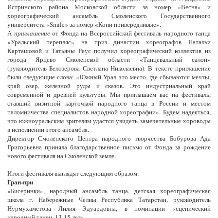
Истринского района Московской области за номер «Весна» и
хореографический ансамбль Смоленского Государственного
университета «Smile» за номер «Кони привередливые».
А
приглашение
от Фонда на Всероссийский фестиваль народного танца
«Уральский перепляс» на приз династии хореографов Натальи
Карташовой и Татьяны Реус получил хореографический коллектив из
города Ярцево Смоленской области «Танцевальный салон»
(руководитель Белозерова Светлана Николаевна). В тексте приглашение
были следующие слова: «Южный Урал это место, где сбываются мечты,
край озер, железной руды и сказов. Это индустриальный край
современной и древней культуры. Мы приглашаем вас на фестиваль,
ставший визитной карточкой народного танца в России и местом
паломничества специалистов народной хореографии». Будем надеяться,
что южноуральским зрителям удастся увидеть замечательные хороводы
в исполнении этого ансамбля.
Директор Смоленского Центра народного творчества Бобурова Ада
Григорьевна приняла благодарственное письмо от Фонда за рождение
нового фестиваля на Смоленской земле.
Итоги фестиваля выглядят следующим образом:
Гран-при
«Бисеринки», народный ансамбль танца, детская хореографическая
школа г. Набережные Челны Республика Татарстан, руководитель
Нурмухаметова Лилия Эдуардовна, в номинации «сценический
народный танец, 13-15 лет».