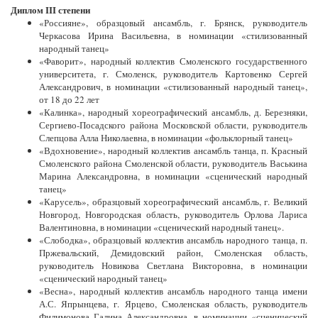
Диплом III степени
«Россияне», образцовый ансамбль, г. Брянск, руководитель
Черкасова Ирина Васильевна, в номинации «стилизованный
народный танец»
«Фаворит», народный коллектив Смоленского государственного
университета, г. Смоленск, руководитель Картовенко Сергей
Александрович, в номинации «стилизованный народный танец»,
от 18 до 22 лет
«Калинка», народный хореографический ансамбль, д. Березняки,
Сергиево-Посадского района Московской области, руководитель
Слепцова Алла Николаевна, в номинации «фольклорный танец»
«Вдохновение», народный коллектив ансамбль танца, п. Красный
Смоленского района Смоленской области, руководитель Васькина
Марина Александровна, в номинации «сценический народный
танец»
«Карусель», образцовый хореографический ансамбль, г. Великий
Новгород, Новгородская область, руководитель Орлова Лариса
Валентиновна, в номинации «сценический народный танец».
«Слободка», образцовый коллектив ансамбль народного танца, п.
Пржевальский, Демидовский район, Смоленская область,
руководитель Новикова Светлана Викторовна, в номинации
«сценический народный танец»
«Весна», народный коллектив ансамбль народного танца имени
А.С. Япрынцева, г. Ярцево, Смоленская область, руководитель
Филимонова Галина Александровна, в номинации «сценический