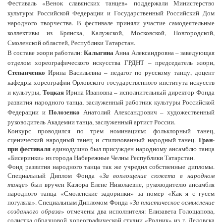
Фестиваль «Венок славянских танцев» поддержали Министерство
культуры Российской Федерации и Государственный Российский Дом
народного творчества. В фестивале приняли участие самодеятельные
коллективы из Брянска, Калужской, Московской, Новгородской,
Смоленской областей, Республики Татарстан.
Калыгина
В составе жюри работали:
Анна Александровна – заведующая
отделом хореографического искусства ГРДНТ – председатель жюри,
Степанченко
Ирина Васильевна – педагог по русскому танцу, доцент
кафедры хореографии Орловского государственного института искусств
Тоцкая
и культуры,
Ирина Ивановна – исполнительный директор Фонда
развития народного танца, заслуженный работник культуры Российской
Полозенко
Федерации и
Анатолий Александрович – художественный
руководитель Академии танца, заслуженный артист России.
Конкурс проводился по трем номинациям: фольклорный танец,
Гран-
сценический народный танец и стилизованный народный танец.
при фестиваля
единодушно был присужден народному ансамблю танца
«Бисеринки» из города Набережные Челны Республики Татарстан.
Фонд развития народного танца так же учредил собственные дипломы.
Специальный Диплом Фонда «
За воплощение сюжета в народном
танце
» был вручен Казюра Елене Николаевне, руководителю ансамбля
народного танца «Смоленские задоринки» за номер «Как я с гусем
погуляла». Специальным Дипломом Фонда «
За пластическое осмысление
созданного образа
» отмечены два исполнителя: Елизавета Голощапова,
солистка образцовой хореографической студии «Родник» из г. Дедовска