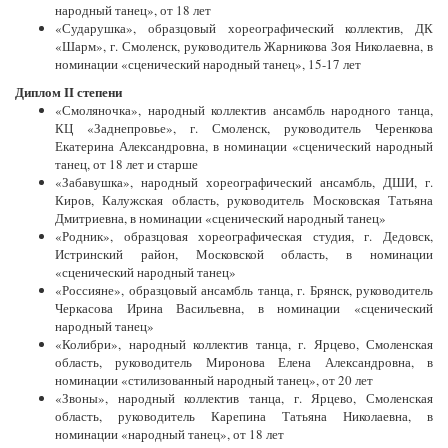
народный танец», от 18 лет
«Сударушка», образцовый хореографический коллектив, ДК
«Шарм», г. Смоленск, руководитель Жарникова Зоя Николаевна, в
номинации «сценический народный танец», 15-17 лет
Диплом II степени
«Смоляночка», народный коллектив ансамбль народного танца,
КЦ «Заднепровье», г. Смоленск, руководитель Черенкова
Екатерина Александровна, в номинации «сценический народный
танец, от 18 лет и старше
«Забавушка», народный хореографический ансамбль, ДШИ, г.
Киров, Калужская область, руководитель Московская Татьяна
Дмитриевна, в номинации «сценический народный танец»
«Родник», образцовая хореографическая студия, г. Дедовск,
Истринский район, Московской область, в номинации
«сценический народный танец»
«Россияне», образцовый ансамбль танца, г. Брянск, руководитель
Черкасова Ирина Васильевна, в номинации «сценический
народный танец»
«Колибри», народный коллектив танца, г. Ярцево, Смоленская
область, руководитель Миронова Елена Александровна, в
номинации «стилизованный народный танец», от 20 лет
«Звоны», народный коллектив танца, г. Ярцево, Смоленская
область, руководитель Карепина Татьяна Николаевна, в
номинации «народный танец», от 18 лет