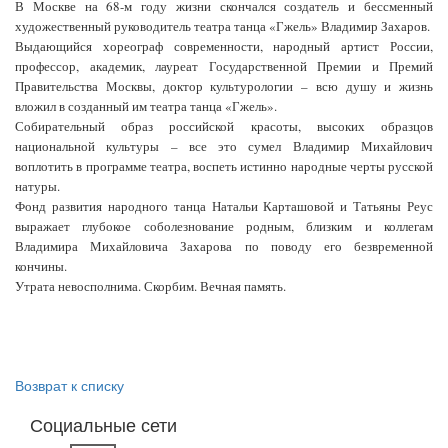
В Москве на 68-м году жизни скончался создатель и бессменный
художественный руководитель театра танца «Гжель» Владимир Захаров.
Выдающийся хореограф современности, народный артист России,
профессор, академик, лауреат Государственной Премии и Премий
Правительства Москвы, доктор культурологии – всю душу и жизнь
вложил в созданный им театра танца «Гжель».
Собирательный образ российской красоты, высоких образцов
национальной культуры – все это сумел Владимир Михайлович
воплотить в программе театра, воспеть истинно народные черты русской
натуры.
Фонд развития народного танца Натальи Карташовой и Татьяны Реус
выражает глубокое соболезнование родным, близким и коллегам
Владимира Михайловича Захарова по поводу его безвременной
кончины.
Утрата невосполнима. Скорбим. Вечная память.
Возврат к списку
Социальные сети