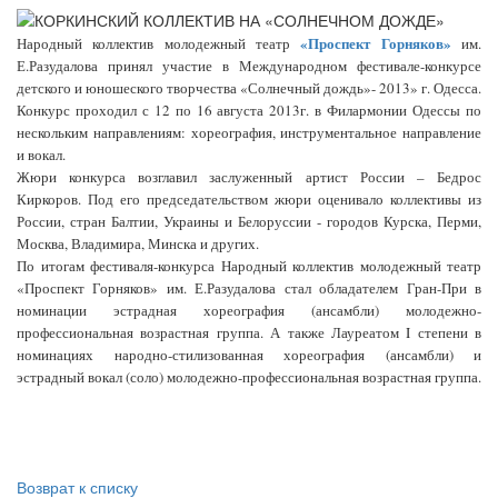
«Проспект Горняков»
Народный коллектив молодежный театр
им.
Е.Разудалова принял участие в Международном фестивале-конкурсе
детского и юношеского творчества «Солнечный дождь»- 2013» г. Одесса.
Конкурс проходил с 12 по 16 августа 2013г. в Филармонии Одессы по
нескольким направлениям: хореография, инструментальное направление
и вокал.
Жюри конкурса возглавил заслуженный артист России – Бедрос
Киркоров. Под его председательством жюри оценивало коллективы из
России, стран Балтии, Украины и Белоруссии - городов Курска, Перми,
Москва, Владимира, Минска и других.
По итогам фестиваля-конкурса Народный коллектив молодежный театр
«Проспект Горняков» им. Е.Разудалова стал обладателем Гран-При в
номинации эстрадная хореография (ансамбли) молодежно-
профессиональная возрастная группа. А также Лауреатом I степени в
номинациях народно-стилизованная хореография (ансамбли) и
эстрадный вокал (соло) молодежно-профессиональная возрастная группа.
Возврат к списку