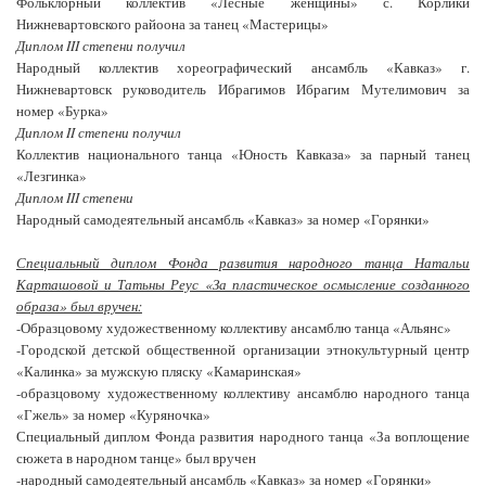
Фольклорный коллектив «Лесные женщины» с. Корлики
Нижневартовского райоона за танец «Мастерицы»
Диплом III степени получил
Народный коллектив хореографический ансамбль «Кавказ» г.
Нижневартовск руководитель Ибрагимов Ибрагим Мутелимович за
номер «Бурка»
Диплом II степени получил
Коллектив национального танца «Юность Кавказа» за парный танец
«Лезгинка»
Диплом III степени
Народный самодеятельный ансамбль «Кавказ» за номер «Горянки»
Специальный диплом Фонда развития народного танца Натальи
Карташовой и Татьны Реус «За пластическое осмысление созданного
образа» был вручен:
-Образцовому художественному коллективу ансамблю танца «Альянс»
-Городской детской общественной организации этнокультурный центр
«Калинка» за мужскую пляску «Камаринская»
-образцовому художественному коллективу ансамблю народного танца
«Гжель» за номер «Куряночка»
Специальный диплом Фонда развития народного танца «За воплощение
сюжета в народном танце» был вручен
-народный самодеятельный ансамбль «Кавказ» за номер «Горянки»