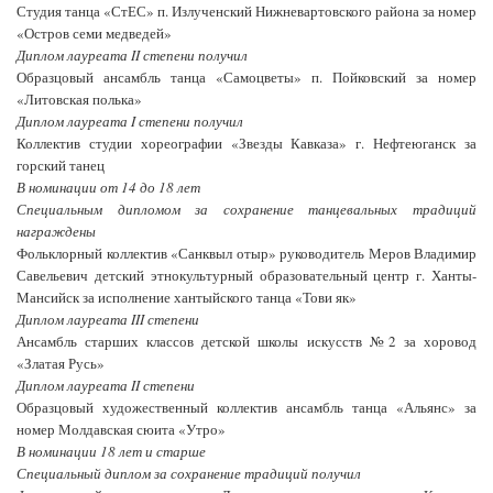
Студия танца «СтЕС» п. Излученский Нижневартовского района за номер
«Остров семи медведей»
Диплом лауреата II степени получил
Образцовый ансамбль танца «Самоцветы» п. Пойковский за номер
«Литовская полька»
Диплом лауреата I степени получил
Коллектив студии хореографии «Звезды Кавказа» г. Нефтеюганск за
горский танец
В номинации от 14 до 18 лет
Специальным дипломом за сохранение танцевальных традиций
награждены
Фольклорный коллектив «Санквыл отыр» руководитель Меров Владимир
Савельевич детский этнокультурный образовательный центр г. Ханты-
Мансийск за исполнение хантыйского танца «Тови як»
Диплом лауреата III степени
Ансамбль старших классов детской школы искусств №2 за хоровод
«Златая Русь»
Диплом лауреата II степени
Образцовый художественный коллектив ансамбль танца «Альянс» за
номер Молдавская сюита «Утро»
В номинации 18 лет и старше
Специальный диплом за сохранение традиций получил