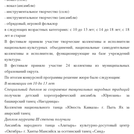
- вокал (ансамбли)
- инструментальное творчество (соло)
- инструментальное творчество (ансамбли)
- обрядовый, игровой фольклор
в следующих возрастных категориях: с 10 до 13 лет; с 14 до 18 лет; с 18
лет и старше
В фестивале приняли участие творческие коллективы и исполнители
национально-культурных объединений, национальные самодеятельные
коллективы и исполнители, функционирующие на базе учреждений
культуры.
В фестивале приняло участие 24 коллектива из муниципальных
образований округа.
По итогам конкурсной программы решение жюри было следующим:
В номинации от 10 до 13 лет
Специальный диплом за сохранение танцевальных народных традиций
получили детский хореографический ансамбль «Юрюзань» за
башкирский танец «Наездницы»
Коллектив национального танца «Юность Кавказа» г. Пыть Ях за
аварский танец
Диплом лауреата III степени получили
Ансамбль народного танца «Алатырь» культурно-досуговый центр
«Октябрь» г. Ханты-Мансийск за осетинский танец «Синд»