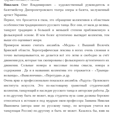
Николаев
Олег Владимирович – художественный руководитель и
балетмейстер Днепропетровского театра оперы и балета, заслуженный
артист Украины.
Первое, что бросается в глаза, это обращение коллективов к областным
особенностям традиционного русского танца. Все они, от мала до велика,
танцуют традицию в большей и меньшей степени приближенную к
фольклорной основе. И чем более аутентично выглядит коллектив, тем
выше его оценивает жюри.
Примером можно считать ансамбль «Медок» г. Вышний Волочёк
Брянской области. Хореографическая лексика в ногах очень сложная и
точно вытанцовывается, но делается всё это легко и свободно за счёт
движения рук, которые так скопированы с фольклорного аутентичного их
движения. Сольные номера и массовые полны смысла, юмора и
содержания . Да и в названиях коллектива это отражается – «Трынцы-
волынцы», «Выколенчики», «Перегудки»,и др.
Очень ярко и профессионально показался ансамбль «Радуга» Орловского
института искусств. Это по-настоящему грамотный студенческий
коллектив, танцующий и наследие русского танца и авторские работы. Да
и по-другому быть не может, ведь студенты вуза сами должны бережно
относиться к истокам и под мудрым оком профессора Заикина Николая
Ивановича (автора книг по русскому танцу, по которым учится вся
танцующая Россия) по-другому и быть не может. Казалось бы, взяв на