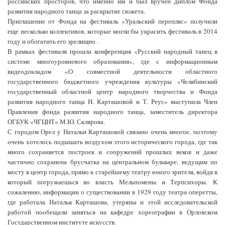
российских просторов, что именно им и был вручён диплом Фонда
развития народного танца за раскрытие сюжета.
Приглашение от Фонда на фестиваль «Уральский перепляс» получили
еще несколько коллективов, которые могли бы украсить фестиваль в 2014
году и обогатить его зрелищно .
В рамках фестиваля прошла конференция «Русский народный танец в
системе многоуровневого образования», где с информационным
видеодокладом «О совместной деятельности областного
государственного бюджетного учреждения культуры «Челябинский
государственный областной центр народного творчества и Фонда
развития народного танца Н. Карташовой и Т. Реус» выступила Член
Правления фонда развития народного танца, заместитель директора
ОГБУК «ЧГЦНТ» М.Ю. Склярова.
С городом Орел у Натальи Карташовой связано очень многое, поэтому
очень хотелось подышать воздухом этого исторического города, где так
много сохраняется построек и сооружений прошлых веков и даже
частично сохранена брусчатка на центральном бульваре, ведущим по
мосту в центр города, прямо к старейшему театру юного зрителя, войдя в
который погружаешься во власть Мельпомены и Терпсихоры. К
сожалению, информации о существовании в 1929 году театра оперетты,
где работала Наталья Карташова, утеряны и этой исследовательской
работой пообещали заняться на кафедре хореографии в Орловском
Государственном институте искусств.