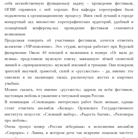
себя несвойственную функционалу задачу – проведение фестиваля,
ОГИИ справился с ней хорошо. Вся кафедра хореографии была
подключена к организационному процессу. Имея свой лучший в городе
концертный зал, множество хореографических аудиторий, удобный и
оснащённый конференц-зал, проведение фестиваля становится
возможным.
Продолжая говорить об участниках фестиваля, хочется отметить
коллектив «VIP-поколение». Это студия, которая работает при Курской
филармонии. Около 40 юношей и мальчишек в номере «От мала до
велика» представили мужскую пляску, завязанную лёгкой сюжетной
линией и «приправленную» мужской лексикой и трюками. Они покорили
зрителей выучкой, грамотой, силой и «русскостью» - да, именно это
сквозило в их пылающих глазах, распахнутых жестах и азартных
улыбках.
Можно сказать, что именно «русскость» царила на всём фестивале,
настоящая любовь и уважение к титульной нации России.
В номинации «Стилизация» интересных работ было меньше, однако
стоит отметить ансамбль «Кольцо» Орловского Государственного
института искусств: «Сложный выбор», «Радость бытия», «Разговоры
про любовь».
Очень тронул номер «Россия лебединая» в исполнении ансамбля
«Сюрприз» г. Ливны, в котором дети так искренне показали чистоту