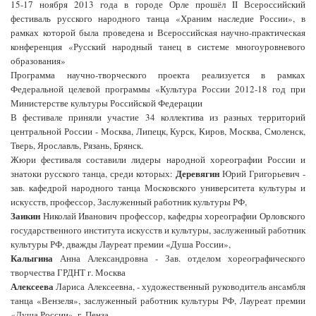
15-17 ноября 2013 года в городе Орле прошёл II Всероссийский
фестиваль русского народного танца «Храним наследие России», в
рамках которой была проведена и Всероссийская научно-практическая
конференция «Русский народный танец в системе многоуровневого
образования»
Программа научно-творческого проекта реализуется в рамках
Федеральной целевой программы «Культура России 2012-18 год при
Министерстве культуры Российской Федерации
В фестивале приняли участие 34 коллектива из разных территорий
центральной России - Москва, Липецк, Курск, Киров, Москва, Смоленск,
Тверь, Ярославль, Рязань, Брянск.
Жюри фестиваля составили лидеры народной хореографии России и
Деревягин
знатоки русского танца, среди которых:
Юрий Григорьевич -
зав. кафедрой народного танца Московского университета культуры и
искусств, профессор, Заслуженный работник культуры РФ,
Заикин
Николай Иванович профессор, кафедры хореографии Орловского
государственного института искусств и культуры, заслуженный работник
культуры РФ, дважды Лауреат премии «Душа России»,
Калыгина
Анна Александровна - Зав. отделом хореографического
творчества ГРДНТ г. Москва
Алексеева
Лариса Алексеевна, - художественный руководитель ансамбля
танца «Вензеля», заслуженный работник культуры РФ, Лауреат премии
«Душа России», г. Пенза.