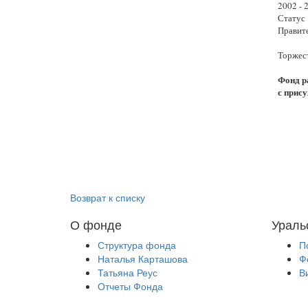
2002 - 
Статус
Правит
Торжест
Фонд р
с прис
Возврат к списку
О фонде
Ураль
Структура фонда
П
Наталья Карташова
Ф
Татьяна Реус
В
Отчеты Фонда