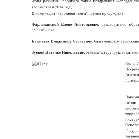
Фонд развития народного танца поздравляет Фарладанск
творчества в 2014 году.
В номинации "народный танец" премия присуждена:
Фарладанской Елене Анатольевне
, руководителю обра
г.Челябинска.
Бадмаеву Владимиру Сасаевичу
, балетмейстеру заслужен
Зуевой Наталье Николаевне,
балетмейстеру, руководителю 
Елена 
Всерос
Анатоль
призер
Напоми
жизни 
систем
творчес
инструм
Осново
Государ
выдающ