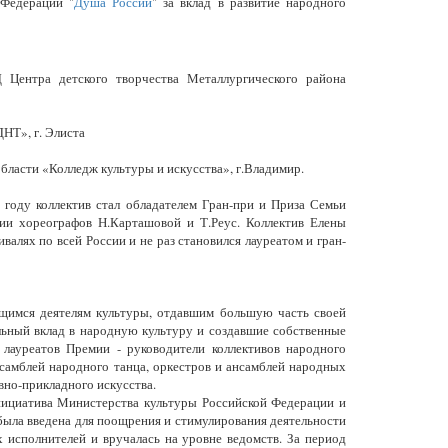
 Федерации "
Душа России
" за вклад в развитие народного
 Центра детского творчества Металлургического района
НТ», г. Элиста
ласти «Колледж культуры и искусства», г.Владимир.
0
году коллектив стал обладателем Гран-при и Приза Семьи
тии хореографов Н.Карташовой и Т.Реус. Коллектив Елены
валях по всей России и не раз становился лауреатом и гран-
щимся деятелям культуры, отдавшим большую часть своей
льный вклад в народную культуру и создавшие собственные
лауреатов Премии - руководители коллективов народного
нсамблей народного танца, оркестров и ансамблей народных
вно-прикладного искусства.
ициатива Министерства культуры Российской Федерации и
 была введена для поощрения и стимулирования деятельности
исполнителей и вручалась на уровне ведомств. За период