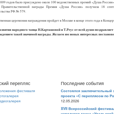
2009 годов было присуждено около 100 ведомственных премий «Душа России»
 Правительственной награды Премия «Душа России» получила 18 сентя
ельства РФ № 579.
венная церемония награждения пройдет в Москве в конце этого года в Концерт
азвития народного танца Н.Карташовой и Т.Реус от всей души поздравляе
уждением такой значимой награды. Желаем им новых интересных постаново
ский перепляс
Последние события
оложения фестиваля
Состоялся заключительный 
отогалерея
проекта «С переплясом по Р
идеогалерея
12.05.2026
XVII Всероссийский фестива
народного танца «Уральский