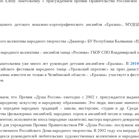
ую Елену Анатольевну с присуждением премии Правительства Российской
зцового детского вокально-хореографического ансамбля «Ералаш», МУДОД
ного коллектива народного творчества «Джангар» БУ Республики Калмыкия «РД
народного коллектива – ансамбля танца «Росинка» ГБОУ СПО Владимирской об
201
Анатольевна уже много лет руководит детским ансамблем «Ералаш». В
сийского фестиваля народного танца «Уральский перепляс» на приз динас
евны известен не только в Челябинской области – «Ералаш» участвует в фести
ом.
наем, что Премия «Душа России» ежегодно с 2002 г. присуждается выдаю
народному искусству и народному образованию. Это люди, внесшие значите
ы передачи народных традиций – школы, мастерские, студии и др. Среди 
тва (фольклорных ансамблей, народных хоров и ансамблей песни и танца, а
ентов), исполнители эпоса (народные сказители), мастера народного декорати
й для учреждения Премии Правительством РФ «Душа России» послужила ин
ственного Российского Дома народного творчества. В 2002 году эта награда
ихся руководителей любительских художественных коллективов и народных 