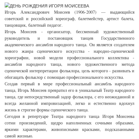
Игорь Александрович Моисеев (1906-2007) — выдающийся
советский и российский хореограф, балетмейстер, артист балета,
танцовщик, балетный педагог.
Игорь Моисеев - организатор, бессменный художественный
руководитель и постановщик танцев Государственного
академического ансамбля народного танца. Он является создателем
нового жанра сценического искусства - народно-сценической
хореографии, новой модели профессионального коллектива -
ансамбля народного танца, нового художественного метода
сценической интерпретации фольклора, цель которого - развивать и
обогащать фольклор с помощью профессионального искусства.
Создав первый в мире профессиональный ансамбль народного
танца, Игорь Моисеев превратил его в уникальный Театр народного
танца, где непосредственный задор фольклора, с его неожиданной и
всегда желанной импровизацией, легко и естественно вдохнул
жизнь в строгие формы сценического танца.
Сегодня в репертуаре Театра народного танца Игоря Моисеева
сотни произведений, щедро наполненных сочными образами,
яркими характерами, живописными красками, подсказанными
самой жизнью.