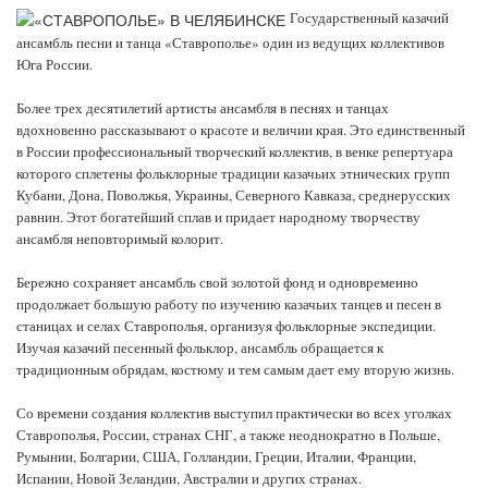
Государственный казачий
ансамбль песни и танца «Ставрополье» один из ведущих коллективов
Юга России.
Более трех десятилетий артисты ансамбля в песнях и танцах
вдохновенно рассказывают о красоте и величии края. Это единственный
в России профессиональный творческий коллектив, в венке репертуара
которого сплетены фольклорные традиции казачьих этнических групп
Кубани, Дона, Поволжья, Украины, Северного Кавказа, среднерусских
равнин. Этот богатейший сплав и придает народному творчеству
ансамбля неповторимый колорит.
Бережно сохраняет ансамбль свой золотой фонд и одновременно
продолжает большую работу по изучению казачьих танцев и песен в
станицах и селах Ставрополья, организуя фольклорные экспедиции.
Изучая казачий песенный фольклор, ансамбль обращается к
традиционным обрядам, костюму и тем самым дает ему вторую жизнь.
Со времени создания коллектив выступил практически во всех уголках
Ставрополья, России, странах СНГ, а также неоднократно в Польше,
Румынии, Болгарии, США, Голландии, Греции, Италии, Франции,
Испании, Новой Зеландии, Австралии и других странах.