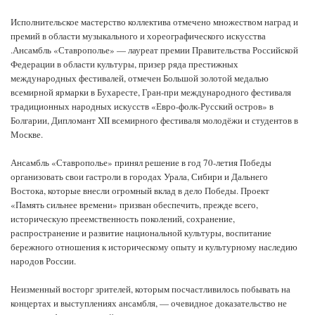
Исполнительское мастерство коллектива отмечено множеством наград и
премий в области музыкального и хореографического искусства
.Ансамбль «Ставрополье» — лауреат премии Правительства Российской
Федерации в области культуры, призер ряда престижных
международных фестивалей, отмечен Большой золотой медалью
всемирной ярмарки в Бухаресте, Гран-при международного фестиваля
традиционных народных искусств «Евро-фолк-Русский остров» в
Болгарии, Дипломант XII всемирного фестиваля молодёжи и студентов в
Москве.
Ансамбль «Ставрополье» принял решение в год 70-летия Победы
организовать свои гастроли в городах Урала, Сибири и Дальнего
Востока, которые внесли огромный вклад в дело Победы. Проект
«Память сильнее времени» призван обеспечить, прежде всего,
историческую преемственность поколений, сохранение,
распространение и развитие национальной культуры, воспитание
бережного отношения к историческому опыту и культурному наследию
народов России.
Неизменный восторг зрителей, которым посчастливилось побывать на
концертах и выступлениях ансамбля, — очевидное доказательство не