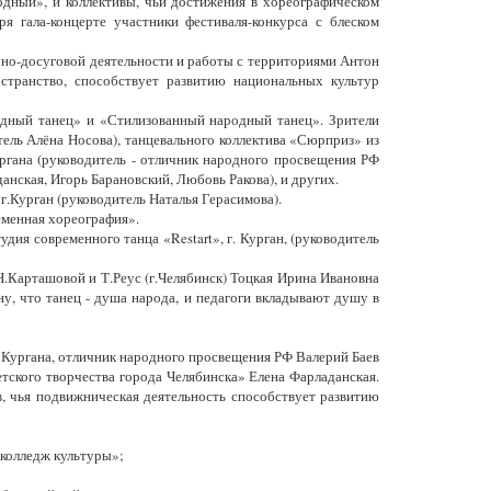
дный», и коллективы, чьи достижения в хореографическом
 гала-концерте участники фестиваля-конкурса с блеском
рно-досуговой деятельности и работы с территориями Антон
странство, способствует развитию национальных культур
одный танец» и «Стилизованный народный танец». Зрители
тель Алёна Носова), танцевального коллектива «Сюрприз» из
ргана (руководитель - отличник народного просвещения РФ
анская, Игорь Барановский, Любовь Ракова), и других.
г.Курган (руководитель Наталья Герасимова).
еменная хореография».
дия современного танца «Restart», г. Курган, (руководитель
.Карташовой и Т.Реус (г.Челябинск) Тоцкая Ирина Ивановна
у, что танец - душа народа, и педагоги вкладывают душу в
 Кургана, отличник народного просвещения РФ Валерий Баев
тского творчества города Челябинска» Елена Фарладанская.
, чья подвижническая деятельность способствует развитию
 колледж культуры»;