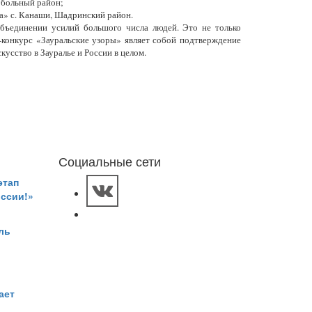
обольный район;
» с. Канаши, Шадринский район.
объединении усилий большого числа людей. Это не только
-конкурс «Зауральские узоры» являет собой подтверждение
сство в Зауралье и России в целом.
Социальные сети
этап
оссии!»
ль
ает