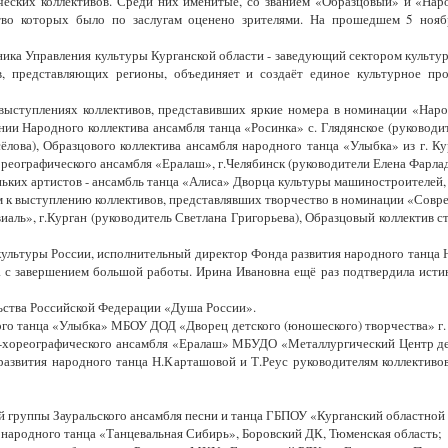
ких коллективов. Среди них именитые, со званием «Образцовый» и «Наро
тво которых было по заслугам оценено зрителями. На прошедшем 5 ноября
ьника Управления культуры Курганской области - заведующий сектором культу
в, представляющих регионы, объединяет и создаёт единое культурное про
выступлениях коллективов, представивших яркие номера в номинации «Нар
нии Народного коллектива ансамбля танца «Росинка» с. Глядянское (руководи
лова), Образцового коллектива ансамбля народного танца «Улыбка» из г. Ку
ореографического ансамбля «Ералаш», г.Челябинск (руководители Елена Фарлад
ких артистов - ансамбль танца «Алиса» Дворца культуры машиностроителей, 
м к выступлению коллективов, представлявших творчество в номинации «Совр
ль», г.Курган (руководитель Светлана Григорьева), Образцовый коллектив сту
льтуры России, исполнительный директор Фонда развития народного танца Н
а с завершением большой работы. Ирина Ивановна ещё раз подтвердила истин
ьства Российской Федерации «Душа России».
ого танца «Улыбка» МБОУ ДОД «Дворец детского (юношеского) творчества» г.
но-хореографического ансамбля «Ералаш» МБУДО «Металлургический Центр де
азвития народного танца Н.Карташовой и Т.Реус руководителям коллективов
 группы Зауральского ансамбля песни и танца ГБПОУ «Курганский областной
 народного танца «Танцевальная Сибирь», Боровский ДК, Тюменская область;