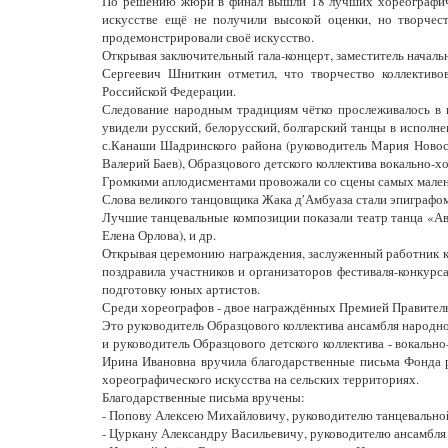
По решению жюри в финал вышли 18 лучших хореографичес
искусстве ещё не получили высокой оценки, но творчес
продемонстрировали своё искусство.
Открывая заключительный гала-концерт, заместитель начал
Сергеевич Шниткин отметил, что творчество коллективо
Российской Федерации.
Следование народным традициям чётко прослеживалось в 
увидели русский, белорусский, болгарский танцы в исполне
с.Канаши Шадринского района (руководитель Мария Новосё
Валерий Баев), Образцового детского коллектива вокально-х
Громкими аплодисментами провожали со сцены самых малень
Слова великого танцовщика Жака д′Амбуаза стали эпиграфо
Лучшие танцевальные композиции показали театр танца «Авиа
Елена Орлова), и др.
Открывая церемонию награждения, заслуженный работник ку
поздравила участников и организаторов фестиваля-конкурс
подготовку юных артистов.
Среди хореографов - двое награждённых Премией Правител
Это руководитель Образцового коллектива ансамбля народн
и руководитель Образцового детского коллектива - вокаль
Ирина Ивановна вручила благодарственные письма Фонда р
хореографического искусства на сельских территориях.
Благодарственные письма вручены:
- Попову Алексею Михайловичу, руководителю танцевальной
- Цуркану Александру Васильевичу, руководителю ансамбля