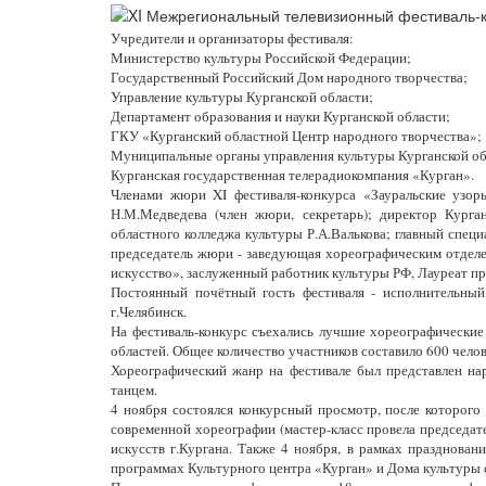
Учредители и организаторы фестиваля:
Министерство культуры Российской Федерации;
Государственный Российский Дом народного творчества;
Управление культуры Курганской области;
Департамент образования и науки Курганской области;
ГКУ «Курганский областной Центр народного творчества»;
Муниципальные органы управления культуры Курганской об
Курганская государственная телерадиокомпания «Курган».
Членами жюри XI фестиваля-конкурса «Зауральские узор
Н.М.Медведева (член жюри, секретарь); директор Курга
областного колледжа культуры Р.А.Валькова; главный спец
председатель жюри - заведующая хореографическим отделе
искусство», заслуженный работник культуры РФ, Лауреат п
Постоянный почётный гость фестиваля - исполнительный
г.Челябинск.
На фестиваль-конкурс съехались лучшие хореографические
областей. Общее количество участников составило 600 человек
Хореографический жанр на фестивале был представлен на
танцем.
4 ноября состоялся конкурсный просмотр, после которого
современной хореографии (мастер-класс провела председат
искусств г.Кургана. Также 4 ноября, в рамках празднова
программах Культурного центра «Курган» и Дома культуры