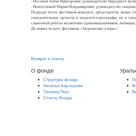
- Носовой Алёне Викторовне, руководителю Народного колл
- Новосёловой Марии Владимировне, руководителю танцева
Подводя итоги фестиваля-конкурса, председатель жюри о
самодеятельные артисты и педагоги-хореографы, но и спе
слаженной работы коллектива единомышленников, любящих,
До новых встреч, фестиваль «Зауральские узоры»!
Возврат к списку
О фонде
Ураль
Структура фонда
П
Наталья Карташова
Ф
Татьяна Реус
В
Отчеты Фонда