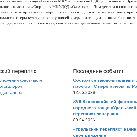
ектива ансамбля танца «Росинка» МКУ «Глядянский РДК», с.Глядянское, Прит
льного коллектива «Сюрприз» МКУДОД «Ольховский Дом детства и юношества
тметила, что организация мероприятий такого уровня возможна лишь при 
циалисты сферы культуры всех уровней и администрации региона. Фестиваль
 поддерживающих и пропагандирующих самодеятельное хореографическое иску
ский перепляс
Последние события
оложения фестиваля
Состоялся заключительный 
отогалерея
проекта «С переплясом по Р
идеогалерея
12.05.2026
XVII Всероссийский фестива
народного танца «Уральский
перепляс» завершен
20.04.2026
«Уральский перепляс» начин
свое движение