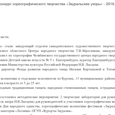
ласти;
ы» стали: заведующий отделом самодеятельного художественного творчест
нского областного Центра народного творчества Т.В.Абросимова; заведую
иалист по хореографии Челябинского государственного центра народного тв
нием Детской школы искусств № 5 г. Екатеринбурга, куратор Екатеринбургс
ремии Министерства культуры Российской Федерации Н.В. Лысцова.
 директор Фонда развития народного танца Натальи Карташовой и Татья
 коллективы и отдельные исполнители из Кургана, 13 муниципальных районо
 в возрасте от 5 до 25 лет.
родным традиционным танцем, народным стилизованным танцем, эстрадным
 состоялись методические мероприятия: 2 творческие лаборатории для руков
ель жюри Н.В.Лысцова) для руководителей и участников хореографических кол
ния Дня народного единства, хореографические коллективы фестиваля «Заур
 санатория «Лесники» ОГУП «Курорты Зауралья».