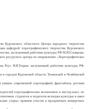
ва Курганского областного Центра народного творчества
щая кафедрой хореографического творчества Курганского
орчества, заслуженный работник культуры РФ М.Ю.Склярова;
кого ресурсного центра по направлению «Хореографическое
ны Реус И.И.Тоцкая, заслуженный работник культуры РФ,
в и городов Курганской области, Тюменской и Челябинской
 танцем, современной хореографией, фристайлом, детским
одителей хореографических коллективов и мастер-класс по
лективов, студентов и педагогов колледжа культуры и школ
альские узоры» приняли участие в праздничных концертных