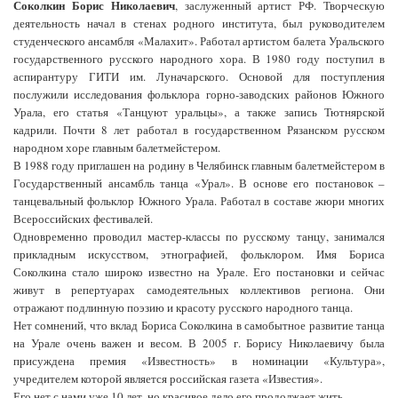
Соколкин Борис Николаевич
, заслуженный артист РФ. Творческую
деятельность начал в стенах родного института, был руководителем
студенческого ансамбля «Малахит». Работал артистом балета Уральского
государственного русского народного хора. В 1980 году поступил в
аспирантуру ГИТИ им. Луначарского. Основой для поступления
послужили исследования фольклора горно-заводских районов Южного
Урала, его статья «Танцуют уральцы», а также запись Тютнярской
кадрили. Почти 8 лет работал в государственном Рязанском русском
народном хоре главным балетмейстером.
В 1988 году приглашен на родину в Челябинск главным балетмейстером в
Государственный ансамбль танца «Урал». В основе его постановок –
танцевальный фольклор Южного Урала. Работал в составе жюри многих
Всероссийских фестивалей.
Одновременно проводил мастер-классы по русскому танцу, занимался
прикладным искусством, этнографией, фольклором. Имя Бориса
Соколкина стало широко известно на Урале. Его постановки и сейчас
живут в репертуарах самодеятельных коллективов региона. Они
отражают подлинную поэзию и красоту русского народного танца.
Нет сомнений, что вклад Бориса Соколкина в самобытное развитие танца
на Урале очень важен и весом. В 2005 г. Борису Николаевичу была
присуждена премия «Известность» в номинации «Культура»,
учредителем которой является российская газета «Известия».
Его нет с нами уже 10 лет, но красивое дело его продолжает жить.