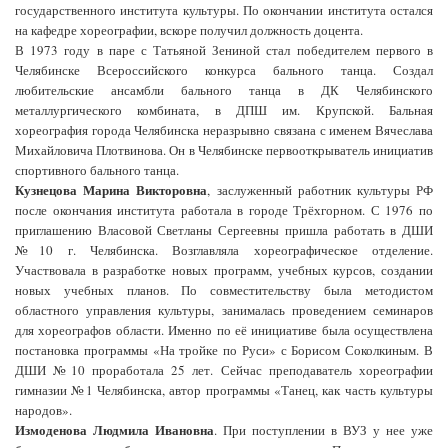
государственного института культуры. По окончании института остался
на кафедре хореографии, вскоре получил должность доцента.
В 1973 году в паре с Татьяной Зениной стал победителем первого в
Челябинске Всероссийского конкурса бального танца. Создал
любительские ансамбли бального танца в ДК Челябинского
металлургического комбината, в ДПШ им. Крупской. Бальная
хореография города Челябинска неразрывно связана с именем Вячеслава
Михайловича Плотвинова. Он в Челябинске первооткрыватель инициатив
спортивного бального танца.
Кузнецова Марина Викторовна
, заслуженный работник культуры РФ
после окончания института работала в городе Трёхгорном. С 1976 по
приглашению Власовой Светланы Сергеевны пришла работать в ДШИ
№10 г. Челябинска. Возглавляла хореографическое отделение.
Участвовала в разработке новых программ, учебных курсов, создании
новых учебных планов. По совместительству была методистом
областного управления культуры, занималась проведением семинаров
для хореографов области. Именно по её инициативе была осуществлена
постановка программы «На тройке по Руси» с Борисом Соколкиным. В
ДШИ №10 проработала 25 лет. Сейчас преподаватель хореографии
гимназии №1 Челябинска, автор программы «Танец, как часть культуры
народов».
Измоденова Людмила Ивановна
. При поступлении в ВУЗ у нее уже