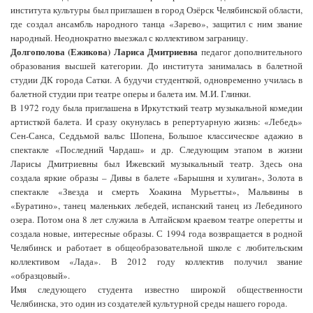
института культуры был приглашен в город Озёрск Челябинской области,
где создал ансамбль народного танца «Зарево», защитил с ним звание
народный. Неоднократно выезжал с коллективом заграницу.
Долгополова (Ежикова) Лариса Дмитриевна
педагог дополнительного
образования высшей категории. До института занималась в балетной
студии ДК города Сатки. А будучи студенткой, одновременно училась в
балетной студии при театре оперы и балета им. М.И. Глинки.
В 1972 году была приглашена в Иркутсткий театр музыкальной комедии
артисткой балета. И сразу окунулась в репертуарную жизнь: «Лебедь»
Сен-Санса, Седдьмой вальс Шопена, Большое классическое адажио в
спектакле «Последний Чардаш» и др. Следующим этапом в жизни
Ларисы Дмитриевны был Ижевский музыкальный театр. Здесь она
создала яркие образы – Дивы в балете «Барышня и хулиган», Золота в
спектакле «Звезда и смерть Хоакина Мурьетты», Мальвины в
«Буратино», танец маленьких лебедей, испанский танец из Лебединого
озера. Потом она 8 лет служила в Алтайском краевом театре оперетты и
создала новые, интересные образы. С 1994 года возвращается в родной
Челябинск и работает в общеобразовательной школе с любительским
коллективом «Лада». В 2012 году коллектив получил звание
«образцовый».
Имя следующего студента известно широкой общественности
Челябинска, это один из создателей культурной среды нашего города.