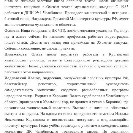
была за плечами балетная школа оперного театра. После окончания
института танцевала в Омском театре музыкальной комедии. С 1983
работает в ДШИ №4 Челябинска. Преподает классический и историко-
бытовой танец. Награждена Грамотой Министерства культуры РФ, имеет
звание отличника музыкального общества.
Осипова Нина
танцевала в ДК ЧТЗ, после окончания уехала на Украину,
где и живет сейчас. Не изменяет профессии, работает хореографом,
пишет стихи. Десять лет назад она приезжала на 35-летие выпуска.
Сейчас, к сожалению, не смогла приехать.
Пиньжакова Ольга
после института работала в Курганском
культпросвет училище, затем в Северодвинске руководила детским
коллективом. Позже увлеклась стилем стэп и сейчас с дочерью успешно
работает в этом направлении.
Иодловский Леонид Андреевич,
заслуженный работник культуры РФ,
балетмейстер, репетитор, художественный руководитель
самодеятельного коллектива, создатель разнообразных программ
народного танца. Родился в Харькове. Волею судеб попал в Челябинскую
область (проверялся в Уральский хор, не прошел и уехал в Коркино), где
организовал танцевальный коллектив. Выезжал с ними на областные
смотры и конкурсы. На одном из таких конкурсов его заметила Наталья
Николаевна Карташова и посоветовала поступить в открывающийся
институт культуры. Годы учёбы совмещал с участием в самодеятельном
коллективе ДК Челябинского тракторного завода. По окончании