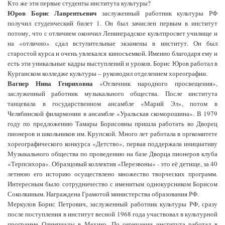
Кто же эти первые студенты института культуры?
Юров Борис Лаврентьевич
заслуженный работник культуры РФ
получил студенческий билет 1. Он был зачислен первым в институт
потому, что с отличием окончил Ленинградское культпросвет училище и
на «отлично» сдал вступительные экзамены в институт. Он был
старостой курса и очень увлекался киносъемкой. Именно благодаря ему и
есть эти уникальные кадры выступлений и уроков. Борис Юров работал в
Курганском колледже культуры – руководил отделением хореографии.
Вагнер Нина Генриховна
«Отличник народного просвещения»,
заслуженный работник музыкального общества. После института
танцевала в государственном ансамбле «Марий Эл», потом в
Челябинской филармонии в ансамбле «Уральская скоморошина». В 1979
году по предложению Тамары Борисовны пришла работать во Дворец
пионеров и школьников им. Крупской. Много лет работала в оргкомитете
хореографического конкурса «Детство», первая поддержала инициативу
Музыкального общества по проведению на базе Дворца пионеров клуба
«Терпсихора». Образцовый коллектив «Перезвоны» - это её детище, за 40
летнюю его историю осуществлено множество творческих программ.
Интересным было сотрудничество с именитым однокурсником Борисом
Соколкиным. Награждена Грамотой министерства образования РФ.
Меркулов Борис Петрович, заслуженный работник культуры РФ, сразу
после поступления в институт весной 1968 года участвовал в культурной
программе Олимпиады в Мехико. По окончании института работал в