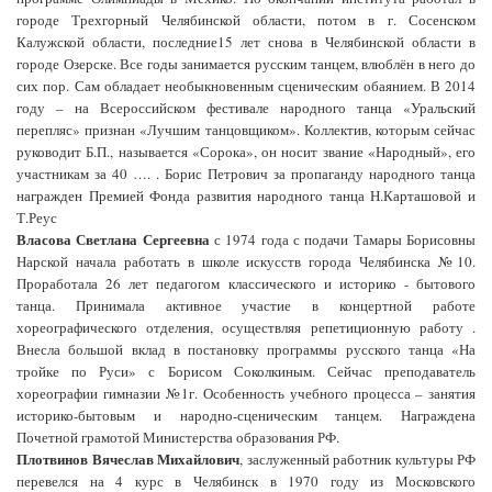
городе Трехгорный Челябинской области, потом в г. Сосенском
Калужской области, последние15 лет снова в Челябинской области в
городе Озерске. Все годы занимается русским танцем, влюблён в него до
сих пор. Сам обладает необыкновенным сценическим обаянием. В 2014
году – на Всероссийском фестивале народного танца «Уральский
перепляс» признан «Лучшим танцовщиком». Коллектив, которым сейчас
руководит Б.П., называется «Сорока», он носит звание «Народный», его
участникам за 40 …. . Борис Петрович за пропаганду народного танца
награжден Премией Фонда развития народного танца Н.Карташовой и
Т.Реус
Власова Светлана Сергеевна
с 1974 года с подачи Тамары Борисовны
Нарской начала работать в школе искусств города Челябинска №10.
Проработала 26 лет педагогом классического и историко - бытового
танца. Принимала активное участие в концертной работе
хореографического отделения, осуществляя репетиционную работу .
Внесла большой вклад в постановку программы русского танца «На
тройке по Руси» с Борисом Соколкиным. Сейчас преподаватель
хореографии гимназии №1г. Особенность учебного процесса – занятия
историко-бытовым и народно-сценическим танцем. Награждена
Почетной грамотой Министерства образования РФ.
Плотвинов Вячеслав Михайлович
, заслуженный работник культуры РФ
перевелся на 4 курс в Челябинск в 1970 году из Московского