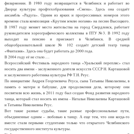
филармонии. В 1980 году возвращается в Челябинск и работает во
Дворце культуры профтехобразования «Смена». Здесь она создаёт
ансамбль «Радуга». Одним из ярких и прогрессивных номеров этого
времени стала композиция «Крутим землю ногами» на песню Высоцкого.
В 1987 году меняет место жительства на город Свердловск, работает
руководителем хореографического коллектива в ПТУ №3. В 1992 году
выходит на пенсию и приезжает в Челябинск. В средней
общеобразовательной школе № 102 создаёт детский театр танца
«Фантазия». Здесь она будет работать до 2000 года.
В 2004 году её не стало….
Всероссийский Фестиваль народного танца «Уральский перепляс» стал
носить два имени - заслуженного деятеля искусств СССР Н. Карташовой
и заслуженного работника культуры РФ Т.Н. Реус.
По инициативе Андрея Георгиевича Реуса, сына Татьяны Николаевны, в
память о матери и бабушке, для продолжения дела, которому они
посвятили всю жизнь, в 2011 году был создан Фонд развития народного
танца, который стал носить их имена - Натальи Николаевны Карташовой
и Татьяны Николаевны Реус.
Вот такие разные судьбы, такие разные профессиональные пути,
объединенные одним – любовью к танцу. А еще тем, что они когда-то
вместе стали первыми студентами только что открытого Челябинского
государственного института культуры.