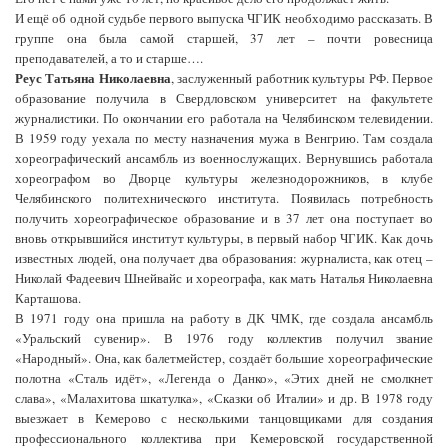
И ещё об одной судьбе первого выпуска ЧГИК необходимо рассказать. В
группе она была самой старшей, 37 лет – почти ровесница
преподавателей, а то и старше….
Реус Татьяна Николаевна
, заслуженный работник культуры РФ. Первое
образование получила в Свердловском университет на факультете
журналистики. По окончании его работала на Челябинском телевидении.
В 1959 году уехала по месту назначения мужа в Венгрию. Там создала
хореографический ансамбль из военнослужащих. Вернувшись работала
хореографом во Дворце культуры железнодорожников, в клубе
Челябинского политехнического института. Появилась потребность
получить хореографическое образование и в 37 лет она поступает во
вновь открывшийся институт культуры, в первый набор ЧГИК. Как дочь
известных людей, она получает два образования: журналиста, как отец –
Николай Фадеевич Шнейвайс и хореографа, как мать Наталья Николаевна
Карташова.
В 1971 году она пришла на работу в ДК ЧМК, где создала ансамбль
«Уральский сувенир». В 1976 году коллектив получил звание
«Народный». Она, как балетмейстер, создаёт большие хореографические
полотна «Сталь идёт», «Легенда о Данко», «Этих дней не смолкнет
слава», «Малахитова шкатулка», «Сказки об Италии» и др. В 1978 году
выезжает в Кемерово с несколькими танцовщиками для создания
профессионального коллектива при Кемеровской государственной