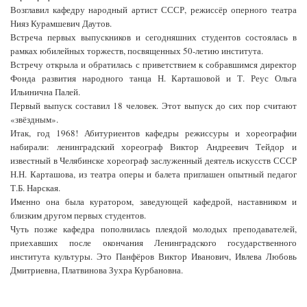
Возглавил кафедру народный артист СССР, режиссёр оперного театра
Нияз Курамшевич Даутов.
Встреча первых выпускников и сегодняшних студентов состоялась в
рамках юбилейных торжеств, посвященных 50-летию института.
Встречу открыла и обратилась с приветствием к собравшимся директор
Фонда развития народного танца Н. Карташовой и Т. Реус Ольга
Ильинична Палей.
Первый выпуск составил 18 человек. Этот выпуск до сих пор считают
«звёздным».
Итак, год 1968! Абитуриентов кафедры режиссуры и хореографии
набирали: ленинградский хореограф Виктор Андреевич Тейдор и
известный в Челябинске хореограф заслуженный деятель искусств СССР
Н.Н. Карташова, из театра оперы и балета приглашен опытный педагог
Т.Б. Нарская.
Именно она была куратором, заведующей кафедрой, наставником и
близким другом первых студентов.
Чуть позже кафедра пополнилась плеядой молодых преподавателей,
приехавших после окончания Ленинградского государственного
института культуры. Это Панфёров Виктор Иванович, Ивлева Любовь
Дмитриевна, Платвинова Зухра Курбановна.