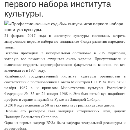
первого набора института
культуры.
21 февраля 2017 года в институте культуры состоялась встреча
выпускников первого набора по инициативе Фонда развития народного
танца.
Встреча проходила в неформальной обстановке в 206 аудитории,
которую все поколения студентов очень хорошо. Присутствовали и
нынешние студенты хореографического факультета и, конечно, те, кто
закончили ее в 1974 году.
Челябинский государственный институт культуры организован в
соответствии с постановлением Совета Министров СССР № 1062 от 20
ноября 1967 г. и приказом Министерства культуры Российской
Федерации № 35 от 24 января 1968 г. Это был пятый вуз подобного
профиля в стране и первый на Урале и в Западной Сибири.
В 2018 году исполнится 50 лет как институт распахнул свои двери.
Первым его ректором стал кандидат исторических наук, доцент
Поликарп Васильевич Сапронов.
Одна из первых кафедр ВУЗа была кафедра театральной режиссуры и
хореографии.