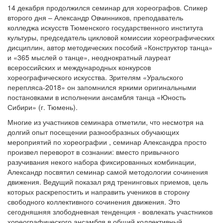
14 декабря продолжился семинар для хореографов. Спикер
второго дня – Александр Овчинников, преподаватель
колледжа искусств Тюменского государственного института
культуры, председатель цикловой комиссии хореографических
дисциплин, автор методических пособий «Конструктор танца»
и «365 мыслей о танце», неоднократный лауреат
всероссийских и международных конкурсов
хореографического искусства. Зрителям «Уральского
перепляса-2018» он запомнился яркими оригинальными
постановками в исполнении ансамбля танца «Юность
Сибири» (г. Тюмень).
Многие из участников семинара отметили, что несмотря на
долгий опыт посещении разнообразных обучающих
мероприятий по хореографии , семинар Александра просто
произвел переворот в сознании: вместо привычного
разучивания некого набора фиксированных комбинации,
Александр посвятил семинар самой методологии сочинения
движения. Ведущий показал ряд тренинговых приемов, цель
которых раскрепостить и направить учеников в сторону
свободного коллективного сочинения движения. Это
сегодняшняя злободневная тенденция - вовлекать участников
хореографического ансамбля в общий коллективный