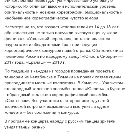
эти коллектива имеют долгую и чрезвычайно успешную
историю. Их отличает высокий исполнительский уровень,
оригинальность и новизна хореографии, эмоциональность и
необычайное хореографическое чувство юмора.
Несмотря на то, что возраст исполнителей от 14 до 18 лет,
оба коллектива не только получили высокую оценку жюри
фестиваля «Уральский перепляс», но также являются
лауреатами и обладателями Гран-при ведущих
хореографических конкурсов нашей страны. Оба коллектива –
чемпионы России по народному танцу: «Юность Сибири» —
2017 года, «Ералаш» — 2018 г.
По традиции в каждом из городов проведения проекта к
танцорам из Челябинска и Тюмени на правах хозяев сцены
присоединятся местные коллективы. В Каменск – Уральском -
это народный коллектив ансамбль танца «Юность», в Кургане
- образцовый коллектив хореографический ансамбль
«Светлячок». Все участники с нетерпением ждут этой
творческой встречи и возможности выступить в одном
концерте – без состязаний и конкурса.
В программе концерта наряду с русским танцем зрители
увидят танцы разных