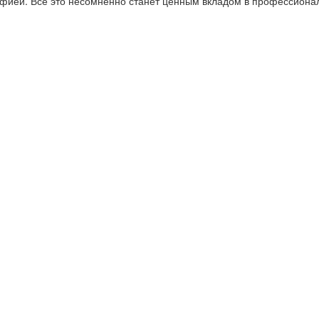
афией. Все это несомненно станет ценным вкладом в профессиона