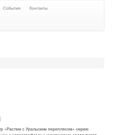
События
Контакты
и
тур «Растем с Уральским переплясом» серию
анец с хореографами и участниками коллективов