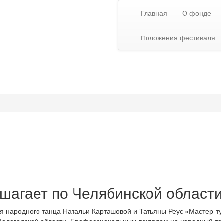
Главная
О фонде
Положения фестиваля
 шагает по Челябинской област
тия народного танца Натальи Карташовой и Татьяны Реус «Мастер-
 Вологодской области. Профессиональным взглядом на народный т