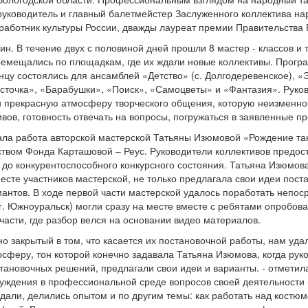
уководитель и главный балетмейстер Заслуженного коллектива на
 работник культуры России, дважды лауреат премии Правительств
. В течение двух с половиной дней прошли 8 мастер - классов и т
ремещались по площадкам, где их ждали новые коллективы. Прогр
цу состоялись для ансамблей «Детство» (с. Долгодеревенское), «Э
асточка», «Барабушки», «Поиск», «Самоцветы» и «Фантазия». Руков
и прекрасную атмосферу творческого общения, которую неизменно 
ивов, готовность отвечать на вопросы, погружаться в заявленные п
ала работа авторской мастерской Татьяны Изюмовой «Рождение та
ством Фонда Карташовой – Реус. Руководители коллективов предос
и до конкурентоспособного конкурсного состояния. Татьяна Изюмо
вместе участников мастерской, не только предлагала свои идеи по
иантов. В ходе первой части мастерской удалось поработать непос
 г. Южноуральск) могли сразу на месте вместе с ребятами опробо
части, где разбор велся на основании видео материалов.
но закрытый в том, что касается их постановочной работы, нам уд
сферу, тон которой конечно задавала Татьяна Изюмова, когда рук
остановочных решений, предлагали свои идеи и варианты. - отмети
уждения в профессиональной среде вопросов своей деятельности - э
ли, делились опытом и по другим темы: как работать над костюмо