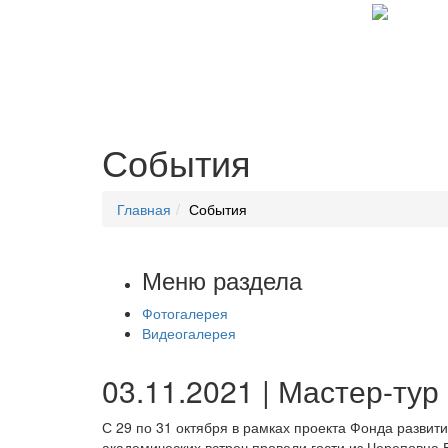
События
Главная
События
Меню раздела
Фотогалерея
Видеогалерея
03.11.2021 | Мастер-тур
С 29 по 31 октября в рамках проекта Фонда разви
академических встреч провели гости из Череповца