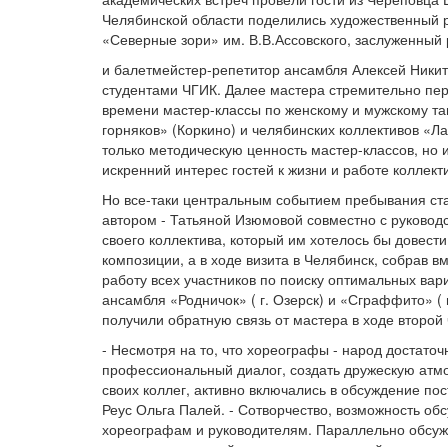
Челябинской области поделились художественный р
«Северные зори» им. В.В.Ассовского, заслуженный
и балетмейстер-репетитор ансамбля Алексей Никитин
студентами ЧГИК. Далее мастера стремительно пе
времени мастер-классы по женскому и мужскому тан
горняков» (Коркино) и челябинских коллективов «Л
только методическую ценность мастер-классов, но 
искренний интерес гостей к жизни и работе коллект
Но все-таки центральным событием пребывания ст
автором - Татьяной Изюмовой совместно с руковод
своего коллектива, который им хотелось бы довест
композиции, а в ходе визита в Челябинск, собрав 
работу всех участников по поиску оптимальных вар
ансамбля «Родничок» ( г. Озерск) и «Сграффито» (
получили обратную связь от мастера в ходе второй 
- Несмотря на то, что хореографы - народ достаточ
профессиональный диалог, создать дружескую атмо
своих коллег, активно включались в обсуждение п
Реус Ольга Палей. - Сотворчество, возможность обс
хореографам и руководителям. Параллельно обсужда