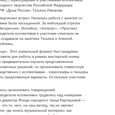
родного творчества Российской Федерации
а РФ «Душа России» Татьяна Изюмова
ворческих встреч. Началась работа с занятия со
амма была насыщенной. За небольшой отрезок
кспрессия» (Копейск), «Аллегро», «Проспект
одители коллективов и участники отмечали не
создавали на занятиях Татьяна и Алексей,
роблемы.
нца». Этот уникальный формат был придуман
тавили для работы в рамках мастерской номер
ва предварительно изучала представленные
становочных решений, но организовала совместную
редственно с коллективами - хореографы и танцоры
вать предложенные варианты. Остальные участники
алось организовать товарищеский
оводители коллективно трудились над номерами
ла директор Фонда народного танца Карташовой —
то то, чего, на наш взгляд, так не хватает
м, где искать музыкальный материал, как