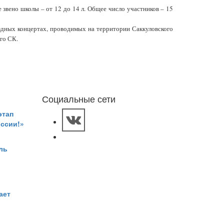
е звено школы – от 12 до 14 л. Общее число участников – 15
здных концертах, проводимых на территории Саккуловского
го СК.
Социальные сети
этап
оссии!»
ль
ает