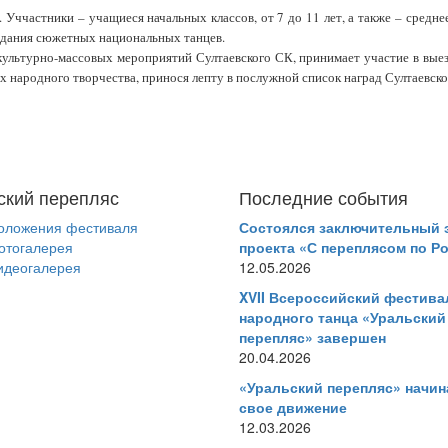
Уччастники – учащиеся начальных классов, от 7 до 11 лет, а также – средне
создания сюжетных национальных танцев.
культурно-массовых мероприятий Султаевского СК, принимает участие в вые
х народного творчества, принося лепту в послужной список наград Султаевско
ский перепляс
Последние события
оложения фестиваля
Состоялся заключительный 
отогалерея
проекта «С переплясом по Р
идеогалерея
12.05.2026
XVII Всероссийский фестива
народного танца «Уральский
перепляс» завершен
20.04.2026
«Уральский перепляс» начин
свое движение
12.03.2026